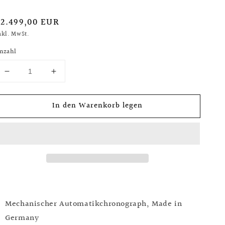
Normaler
2.499,00 EUR
reis
nkl. MwSt.
nzahl
Verringere
Erhöhe
die
die
Menge
Menge
In den Warenkorb legen
für
für
Arkona
Arkona
Vintage
Vintage
Flieger
Flieger
Chronometer
Chronometer
Chronograph,
Chronograph,
Automatik,
Automatik,
Ref.
Ref.
SA-
SA-
14023
14023
Mechanischer Automatikchronograph,
Made in
Germany