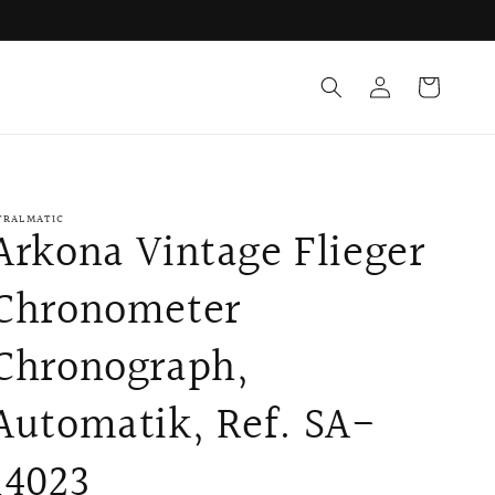
Einloggen
Warenkorb
TRALMATIC
Arkona Vintage Flieger
Chronometer
Chronograph,
Automatik, Ref. SA-
14023