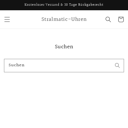
Direkt
Kostenloser Versand & 30 Tage Rückgaberecht
zum
Inhalt
Stralmatic-Uhren
Warenko
Suchen
Suchen