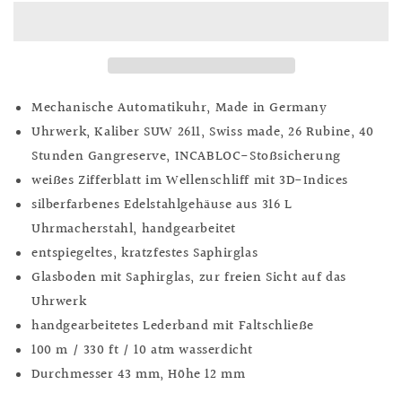
Tonneau
Tonneau
silber-
silber-
weiß,
weiß,
Ref.
Ref.
SR-
SR-
110111
110111
Mechanische Automatikuhr, Made in Germany
Uhrwerk, Kaliber SUW 2611, Swiss made, 26 Rubine, 40
Stunden Gangreserve, INCABLOC-Stoßsicherung
weißes Zifferblatt im Wellenschliff mit 3D-Indices
silberfarbenes Edelstahlgehäuse aus 316 L
Uhrmacher
stahl, handgearbeitet
entspiegeltes, kratzfestes Saphirglas
Glasboden mit Saphirglas, zur freien Sicht auf das
Uhrwerk
handgearbeitetes Lederband mit Faltschließe
100 m / 330 ft / 10 atm wasserdicht
Durchmesser 43 mm, Höhe 12 mm