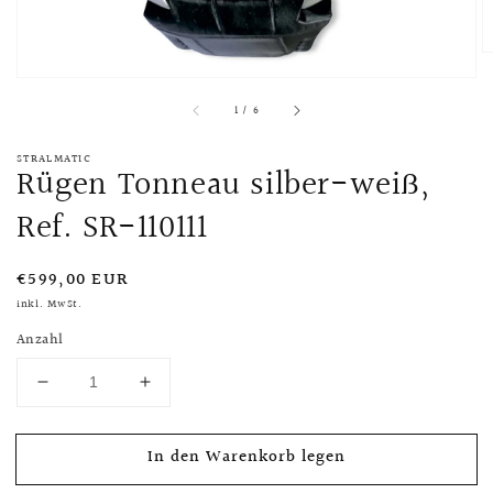
von
1
/
6
STRALMATIC
Rügen Tonneau silber-weiß,
Ref. SR-110111
Normaler
€599,00 EUR
Preis
inkl. MwSt.
Anzahl
Verringere
Erhöhe
die
die
Menge
Menge
In den Warenkorb legen
für
für
Rügen
Rügen