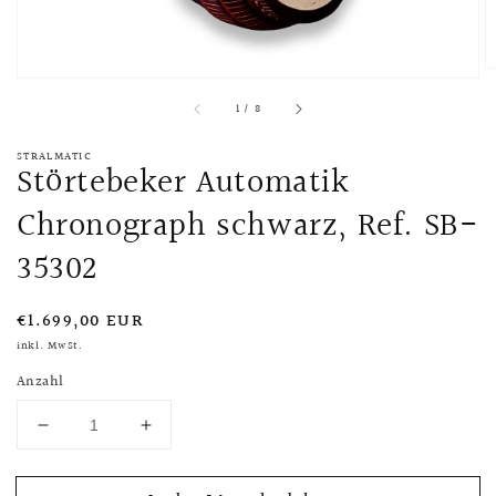
von
1
/
8
STRALMATIC
Störtebeker Automatik
Chronograph schwarz, Ref. SB-
35302
Normaler
€1.699,00 EUR
Preis
inkl. MwSt.
Anzahl
Verringere
Erhöhe
die
die
Menge
Menge