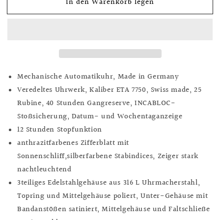
In den Warenkorb legen
für
für
Störtebeker
Störtebeker
Automatik
Automatik
Chronograph
Chronograph
schwarz,
schwarz,
Ref.
Ref.
SB-
SB-
35302
35302
Mechanische Automatikuhr,
Made in Germany
Veredeltes Uhrwerk, Kaliber
ETA 7750, Swiss made, 25
Rubine, 40 Stunden Gangreserve, INCABLOC-
Stoßsicherung, Datum- und Wochentaganzeige
12 Stunden Stopfunktion
anthrazitfarbenes Zifferblatt mit
Sonnenschliff,
silberfarbene Stabindices
,
Zeiger stark
nachtleuchtend
3teiliges Edelstahlgehäuse aus 316 L Uhrmacher
stahl,
Topring und Mittelgehäuse poliert, Unter-Gehäuse mit
Bandanstößen satiniert, Mittelgehäuse und Faltschließe